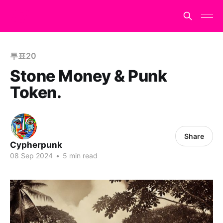
투표20
Stone Money & Punk
Token.
Share
Cypherpunk
08 Sep 2024
•
5 min read