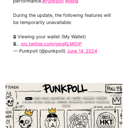
performance.
#Punkpoll
#Mina
During the update, the following features will
be temporarily unavailable:
🔒 Viewing your wallet (My Wallet)
🔒…
pic.twitter.com/gsjgKLMGtP
— Punkpoll (@punkpoll)
June 14, 2024