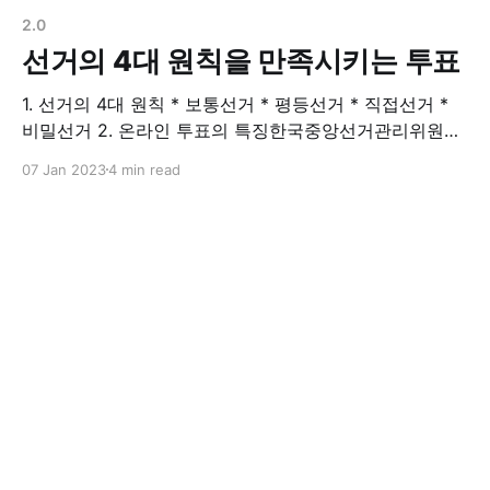
2.0
선거의 4대 원칙을 만족시키는 투표
1. 선거의 4대 원칙 * 보통선거 * 평등선거 * 직접선거 *
비밀선거 2. 온라인 투표의 특징한국중앙선거관리위원회
* 정확성: 모든 정당한 유효투표는 투표결과에 정확하게
07 Jan 2023
4 min read
집계됨 * 검증성: 투표결과 위조방지를 위한 투표결과 검
증수단이 필요 * 완전성: 부정 투표자에 의한 방해 차단,부
정투표는 미집계 * 단일성: 투표권이 없는 유권자의 투표
참여 불가 * 합법성: 정당한 투표자는 오직 1회만 참여 가
능 * 기밀성: 투표자와 투표