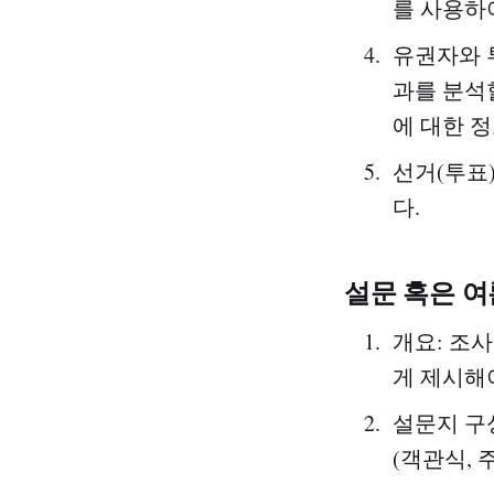
를 사용하
유권자와 투
과를 분석
에 대한 
선거(투표
다.
설문 혹은 
개요: 조사
게 제시해
설문지 구
(객관식, 