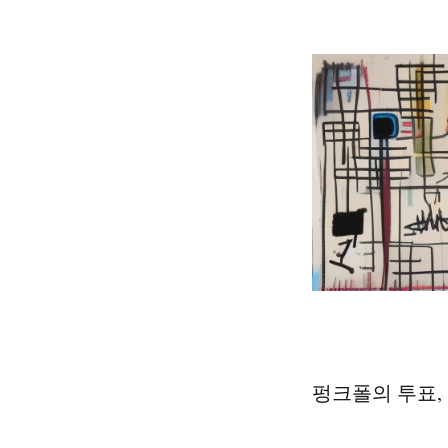
펑크폴의 투표,